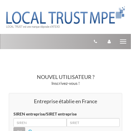
Aller au menu
Aller au contenu
Tog
nav
NOUVEL UTILISATEUR ?
Inscrivez-vous !
Entreprise établie en France
SIREN entreprise/SIRET entreprise
SIREN
SIRET