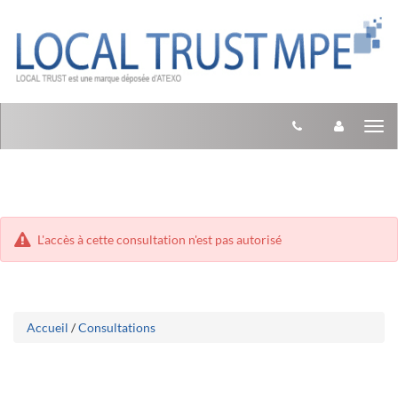
Aller
Aller
Tog
au
au
menu
nav
contenu
L'accès à cette consultation n'est pas autorisé
Accueil
/
Consultations