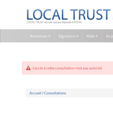
Aller
Aller
Annonces
Signature
Aide
Se 
au
au
menu
contenu
L'accès à cette consultation n'est pas autorisé
Accueil
/
Consultations