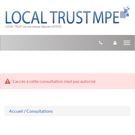
Aller
Aller
Tog
au
au
menu
nav
contenu
L'accès à cette consultation n'est pas autorisé
Accueil
/
Consultations