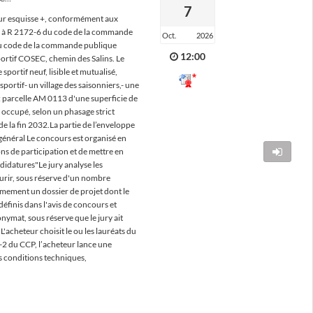
7
 sur esquisse +, conformément aux
2-1 à R 2172-6 du code de la commande
Oct.
2026
 du code de la commande publique
12:00
portif COSEC, chemin des Salins. Le
sportif neuf, lisible et mutualisé,
portif- un village des saisonniers,- une
t : parcelle AM 0113 d'une superficie de
 occupé, selon un phasage strict
e la fin 2032.La partie de l’enveloppe
général Le concours est organisé en
Accéder à l
ns de participation et de mettre en
ndidatures"Le jury analyse les
courir, sous réserve d'un nombre
ymement un dossier de projet dont le
éfinis dans l'avis de concours et
onymat, sous réserve que le jury ait
'acheteur choisit le ou les lauréats du
-2 du CCP, l’acheteur lance une
es conditions techniques,