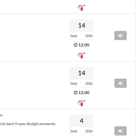
14
Accéder à l
Sept.
2026
12:00
14
Accéder à l
Sept.
2026
12:00
ez
4
ort de Saint-Tropez.Budget annexe du
Accéder à l
Sept.
2026