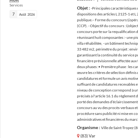
Services
Objet :
-Principales caractéristiques
7
dispositions des articles L 2125-1 et
Août
2026
publique.– Forme du concours:L’opérat
(CCP). - Objectif du concours : L'obje
concours porte sur la requalification d'
réunissant huit composantes :- une pis
villa réhabilitée, - un bâtiment techni
33 482 m2, périmètre du projet : envir
garantissant la continuité du service 
financière prévisionnelle affectée aux
deux phases :• Première phase : les ca
œuvre les critères de sélection définis
candidatures et formule un avis motivé 
suffisant de candidatures recevables e
niveau de conception correspond à une 
précisés à l'article 16.1 du règlement 
porté des demandes d’éclaircissements e
concours au vu des procès-verbaux et d
procédure sans publicité ni mise en con
administratives et financières du marc
Organisme :
Ville de Saint-Tropez (
(83) Var