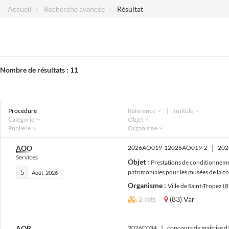
Accueil
Recherche avancée
Résultat
Nombre de résultats :
11
Procédure
Référence
|
Intitulé
Catégorie
Objet
Publié le
Organisme
AOO
2026AO019-12026AO019-2
|
Services
Objet :
Prestations de conditionneme
5
patrimoniales pour les musées de la 
Août
2026
Organisme :
Ville de Saint-Tropez (
2 lots
(83) Var
AOR
2026C034
|