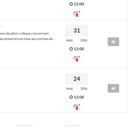
12:00
2026S043 - Travaux de remplacement et mise aux normes du poste de livraison HTA 20 KV du port de Saint-Tropez
31
une situation critique concernant
mplacement et une mise aux normes du
Août
2026
Accéder à l
12:00
24
Accéder à l
Août
2026
12:00
Aller