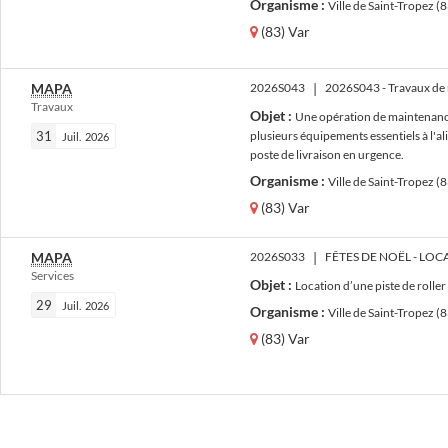
Organisme :
Ville de Saint-Tropez (
(83) Var
MAPA
2026S043
|
Travaux
Objet :
Une opération de maintenance
31
plusieurs équipements essentiels à l'a
Juil.
2026
poste de livraison en urgence.
Organisme :
Ville de Saint-Tropez (
(83) Var
MAPA
2026S033
|
FÊTES DE NOËL - LOC
Services
Objet :
Location d’une piste de roller
29
Juil.
2026
Organisme :
Ville de Saint-Tropez (
(83) Var