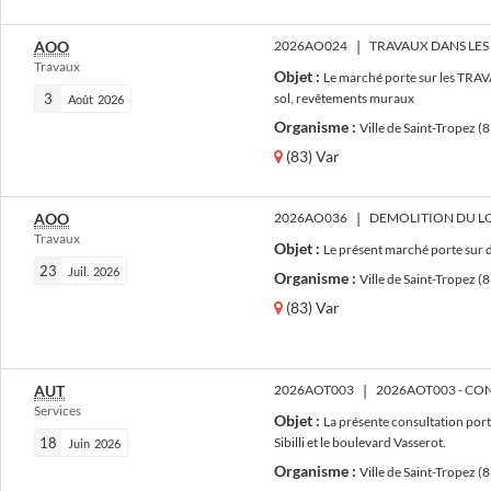
AOO
2026AO024
|
Travaux
Objet :
Le marché porte sur les TRA
3
sol, revêtements muraux
Août
2026
Organisme :
Ville de Saint-Tropez (
(83) Var
AOO
2026AO036
|
Travaux
Objet :
Le présent marché porte sur d
23
Juil.
2026
Organisme :
Ville de Saint-Tropez (
(83) Var
AUT
2026AOT003
|
Services
Objet :
La présente consultation port
18
Sibilli et le boulevard Vasserot.
Juin
2026
Organisme :
Ville de Saint-Tropez (