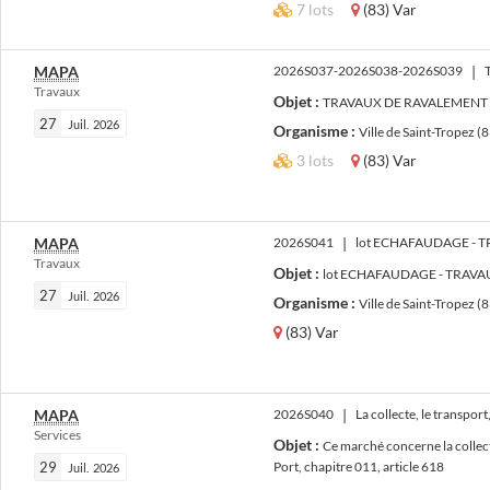
7 lots
(83) Var
MAPA
2026S037-2026S038-2026S039
|
Travaux
Objet :
TRAVAUX DE RAVALEMENT D
27
Juil.
2026
Organisme :
Ville de Saint-Tropez (
3 lots
(83) Var
MAPA
2026S041
|
lot ECHAFAUDAGE - T
Travaux
Objet :
lot ECHAFAUDAGE - TRAVA
27
Juil.
2026
Organisme :
Ville de Saint-Tropez (
(83) Var
MAPA
2026S040
|
La collecte, le transport
Services
Objet :
Ce marché concerne la collecte
29
Port, chapitre 011, article 618
Juil.
2026