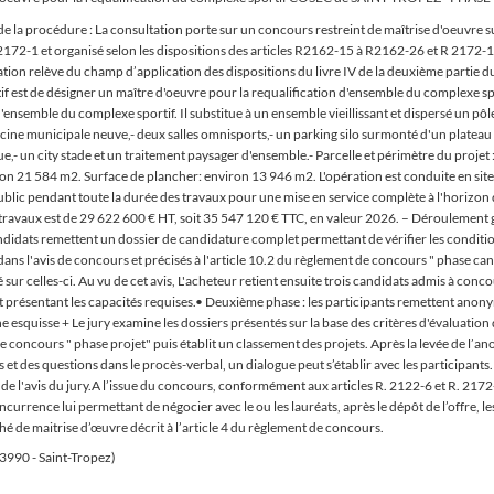
 de la procédure : La consultation porte sur un concours restreint de maîtrise d'oeuvre
 L 2172-1 et organisé selon les dispositions des articles R2162-15 à R2162-26 et R 217
ion relève du champ d’application des dispositions du livre IV de la deuxième partie
ctif est de désigner un maître d'oeuvre pour la requalification d'ensemble du complexe s
ensemble du complexe sportif. Il substitue à un ensemble vieillissant et dispersé un pôle 
cine municipale neuve,- deux salles omnisports,- un parking silo surmonté d'un plateau s
que,- un city stade et un traitement paysager d'ensemble.- Parcelle et périmètre du proje
on 21 584 m2. Surface de plancher: environ 13 946 m2. L'opération est conduite en site
public pendant toute la durée des travaux pour une mise en service complète à l'horizon d
 travaux est de 29 622 600 € HT, soit 35 547 120 € TTC, en valeur 2026. – Déroulement 
ndidats remettent un dossier de candidature complet permettant de vérifier les conditio
 dans l'avis de concours et précisés à l'article 10.2 du règlement de concours " phase ca
sur celles-ci. Au vu de cet avis, L'acheteur retient ensuite trois candidats admis à con
t présentant les capacités requises.• Deuxième phase : les participants remettent anon
esquisse + Le jury examine les dossiers présentés sur la base des critères d'évaluation d
de concours " phase projet" puis établit un classement des projets. Après la levée de l’an
t des questions dans le procès-verbal, un dialogue peut s’établir avec les participants. L
e l'avis du jury.A l’issue du concours, conformément aux articles R. 2122-6 et R. 2172
currence lui permettant de négocier avec le ou les lauréats, après le dépôt de l’offre, l
hé de maitrise d’œuvre décrit à l’article 4 du règlement de concours.
83990 - Saint-Tropez)