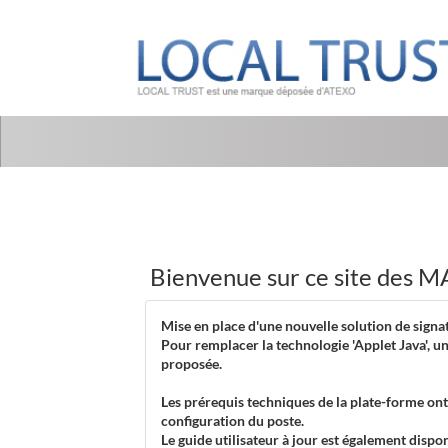
Aller au menu
Aller au contenu
Bienvenue sur ce site de
Mise en place d'une nouvelle solution de signa
Pour remplacer la technologie 'Applet Java', u
proposée.
Les prérequis techniques de la plate-forme ont 
configuration du poste.
Le guide utilisateur à jour est également dispo