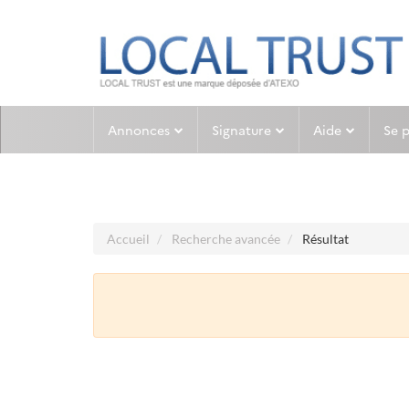
Aller au menu
Aller au contenu
Annonces
Signature
Aide
Se 
Accueil
Recherche avancée
Résultat