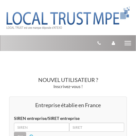
Aller au menu
Aller au contenu
Tog
nav
NOUVEL UTILISATEUR ?
Inscrivez-vous !
Entreprise établie en France
SIREN entreprise/SIRET entreprise
SIREN
SIRET