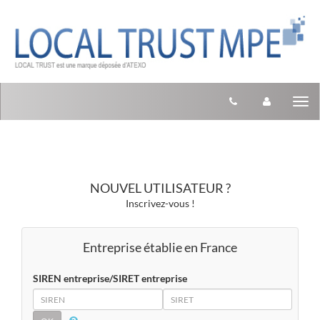
Aller au menu
Aller au contenu
Tog
nav
NOUVEL UTILISATEUR ?
Inscrivez-vous !
Entreprise établie en France
SIREN entreprise/SIRET entreprise
SIREN
SIRET