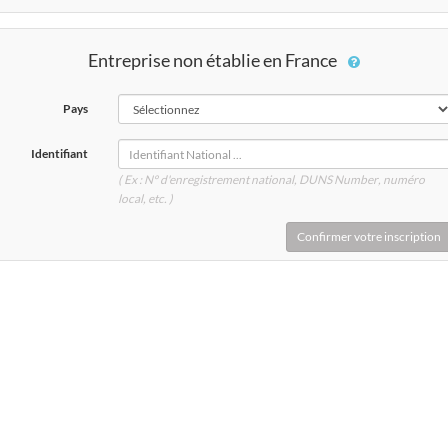
Entreprise non établie en France
Pays
Identifiant
( Ex : N° d'enregistrement national, DUNS
Number
, numéro
local, etc. )