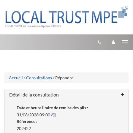
Aller
Aller
Tog
au
au
menu
nav
contenu
Accueil
/
Consultations
/ Répondre
Détail de la consultation
Date et heure limite de remise des plis :
31/08/2028 09:00
Référence :
202422