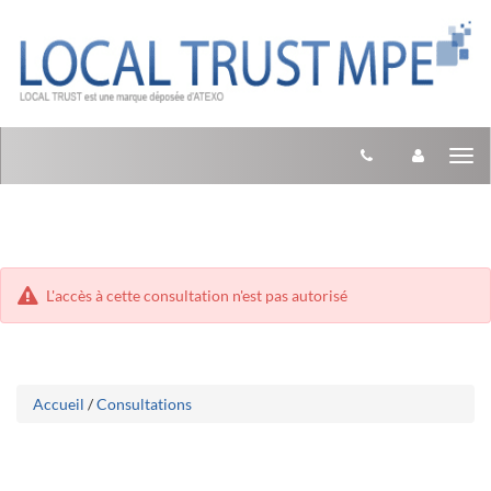
Aller
Aller
Tog
au
au
menu
nav
contenu
L'accès à cette consultation n'est pas autorisé
Accueil
/
Consultations