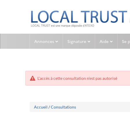
Aller
Aller
Annonces
Signature
Aide
Se 
au
au
menu
contenu
L'accès à cette consultation n'est pas autorisé
Accueil
/
Consultations