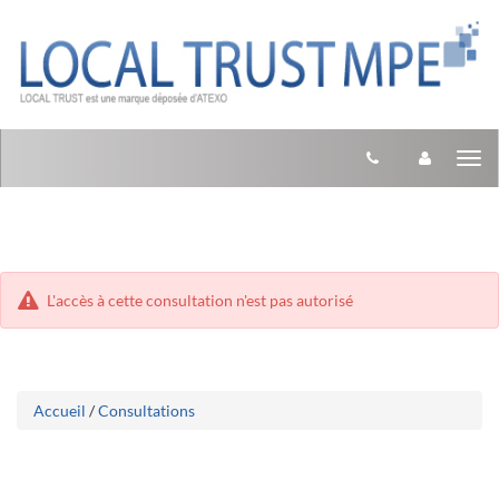
Aller
Aller
Tog
au
au
menu
nav
contenu
L'accès à cette consultation n'est pas autorisé
Accueil
/
Consultations