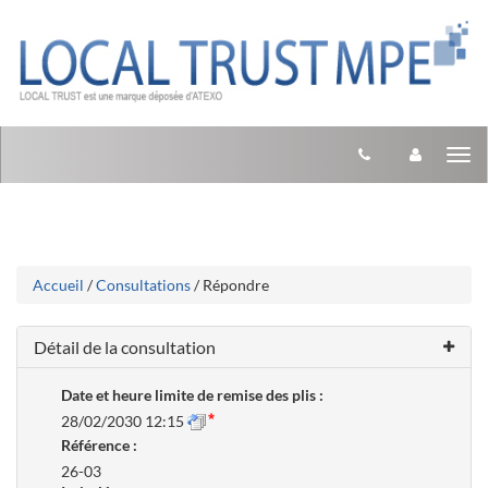
Aller
Aller
Tog
au
au
menu
nav
contenu
Accueil
/
Consultations
/ Répondre
Détail de la consultation
Date et heure limite de remise des plis :
28/02/2030 12:15
Référence :
26-03