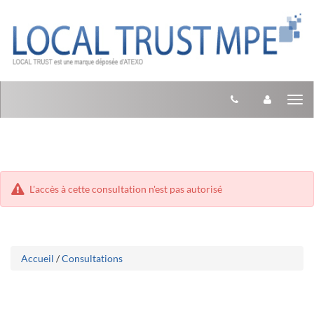
Aller
Aller
Tog
au
au
menu
nav
contenu
L'accès à cette consultation n'est pas autorisé
Accueil
/
Consultations