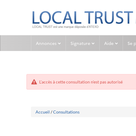
Aller
Aller
Annonces
Signature
Aide
Se 
au
au
menu
contenu
L'accès à cette consultation n'est pas autorisé
Accueil
/
Consultations