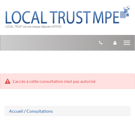
Aller
Aller
Tog
au
au
menu
nav
contenu
L'accès à cette consultation n'est pas autorisé
Accueil
/
Consultations