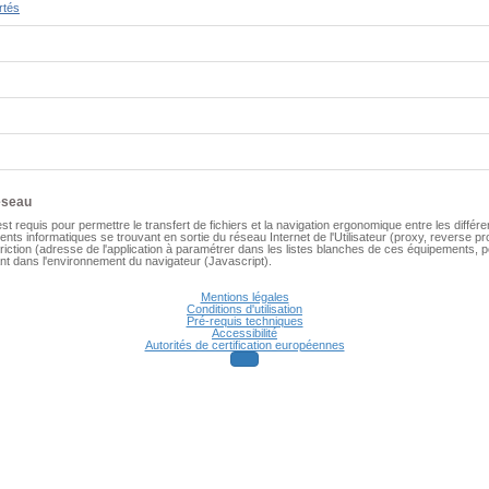
rtés
éseau
st requis pour permettre le transfert de fichiers et la navigation ergonomique entre les différen
nts informatiques se trouvant en sortie du réseau Internet de l'Utilisateur (
proxy, reverse pro
striction (adresse de l'application à paramétrer dans les listes blanches de ces équipements,
ant dans l'environnement du navigateur (Javascript).
Mentions légales
Conditions d'utilisation
Pré-requis techniques
Accessibilité
Autorités de certification européennes