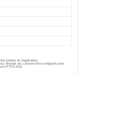
tes parties de l'application
xy, firewall
, etc.) doivent être configurés pour :
 port HTTPS 443)