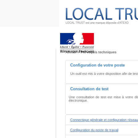
Aller
Aller
au
au
menu
contenu
Accueil
> Pré-requis techniques
Configuration de votre poste
Un outil est mis à votre disposition afin de tes
Consultation de test
Une consultation de test est mise à votre di
électronique.
Connectique générale et configuration réseau
Configuration du poste de travail